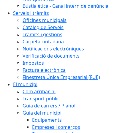
Bústia ètica - Canal intern de denúncia
Serveis i tràmits
Oficines municipals
Catàleg de Serveis
Tràmits i gestions
Carpeta ciutadana
Notificacions electròniques
Verificació de documents
Impostos
Factura electrònica
Finestreta Única Empresarial (FUE)
El municipi
Com arribar-hi
Transport públic
Guia de carrers / Plànol
Guia del municipi
Equipaments
Empreses i comerços