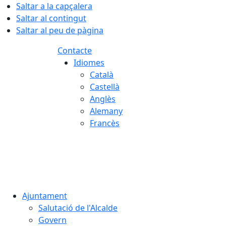
Saltar a la capçalera
Saltar al contingut
Saltar al peu de pàgina
Contacte
Idiomes
Català
Castellà
Anglès
Alemany
Francès
07.08.2026 | 18:21
Ajuntament
Salutació de l'Alcalde
Govern