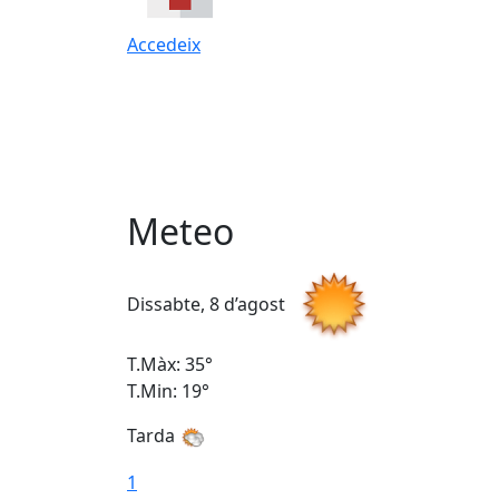
Accedeix
Meteo
Dissabte, 8 d’agost
T.Màx: 35°
T.Min: 19°
Tarda
1