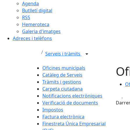
Agenda
Butlletí digital
RSS
Hemeroteca
Galeria d'imatges
Adreces i telèfons
Serveis i tràmits
Of
Oficines municipals
Catàleg de Serveis
Tràmits i gestions
Of
Of
Carpeta ciutadana
Fa
Notificacions electròniques
Verificació de documents
Darrer
Impostos
Factura electrònica
Finestreta Única Empresarial