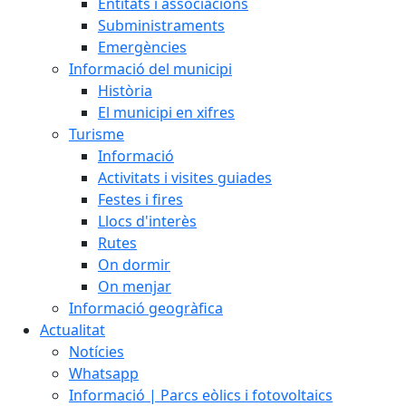
Entitats i associacions
Subministraments
Emergències
Informació del municipi
Història
El municipi en xifres
Turisme
Informació
Activitats i visites guiades
Festes i fires
Llocs d'interès
Rutes
On dormir
On menjar
Informació geogràfica
Actualitat
Notícies
Whatsapp
Informació | Parcs eòlics i fotovoltaics