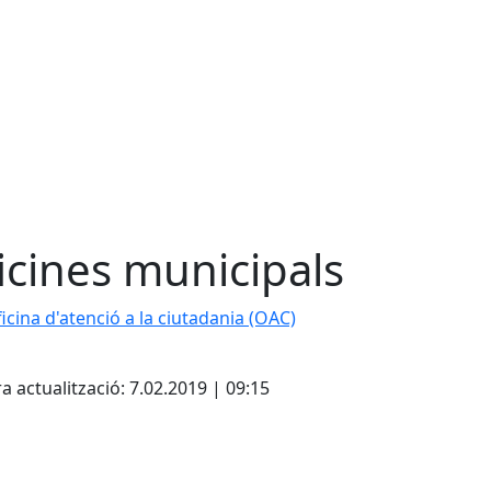
icines municipals
icina d'atenció a la ciutadania (OAC)
icina d'atenció a la ciutadania (OAC)
cebook
X
a actualització: 7.02.2019 | 09:15