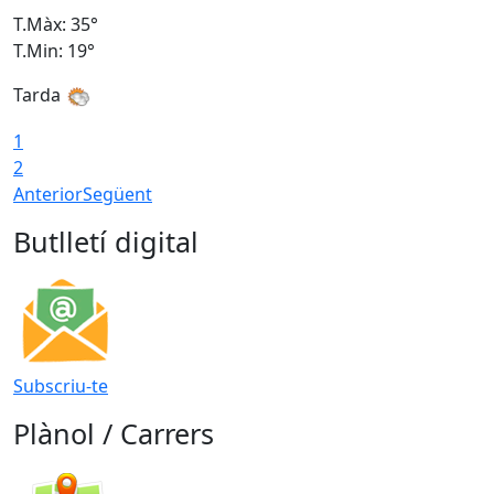
T.Màx: 35°
T
T.Min: 19°
T
Tarda
T
1
2
Anterior
Següent
Butlletí digital
Subscriu-te
Plànol / Carrers