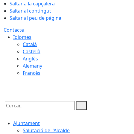
Saltar a la capçalera
Saltar al contingut
Saltar al peu de pàgina
Contacte
Idiomes
Català
Castellà
Anglès
Alemany
Francès
07.08.2026 | 04:06
Cercar:
Ajuntament
Salutació de l'Alcalde