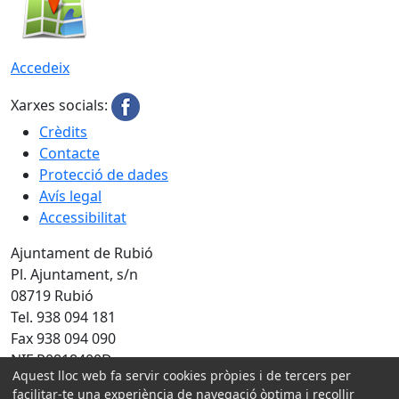
Accedeix
Xarxes socials:
Crèdits
Contacte
Protecció de dades
Avís legal
Accessibilitat
Ajuntament de Rubió
Pl. Ajuntament, s/n
08719 Rubió
Tel. 938 094 181
Fax 938 094 090
NIF P0818400D
Aquest lloc web fa servir cookies pròpies i de tercers per
Amb la col·laboració de:
facilitar-te una experiència de navegació òptima i recollir