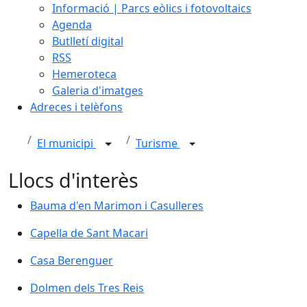
Informació | Parcs eòlics i fotovoltaics
Agenda
Butlletí digital
RSS
Hemeroteca
Galeria d'imatges
Adreces i telèfons
El municipi
Turisme
Llocs d'interès
Bauma d'en Marimon i Casulleres
Bauma d'en Marimon i Casulleres
Capella de Sant Macari
Capella de Sant Macari
Casa Berenguer
Casa Berenguer
Dolmen dels Tres Reis
Dolmen dels Tres Reis