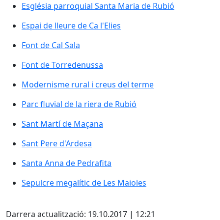
Església parroquial Santa Maria de Rubió
Església parroquial Santa Maria de Rubió
Espai de lleure de Ca l'Elies
Font de Cal Sala
Font de Torredenussa
Modernisme rural i creus del terme
Parc fluvial de la riera de Rubió
Sant Martí de Maçana
Sant Martí de Maçana
Sant Pere d'Ardesa
Sant Pere d'Ardesa
Santa Anna de Pedrafita
Santa Anna de Pedrafita
Sepulcre megalític de Les Maioles
Sepulcre megalític de Les Maioles
Facebook
X
Darrera actualització: 19.10.2017 | 12:21