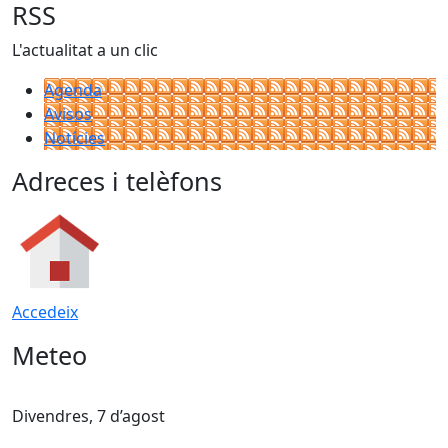
RSS
L'actualitat a un clic
Agenda
Avisos
Notícies
Adreces i telèfons
Accedeix
Meteo
Divendres, 7 d’agost
D