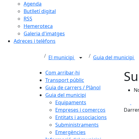
Agenda
Butlletí digital
RSS
Hemeroteca
Galeria d'imatges
Adreces i telèfons
El municipi
Guia del municipi
Su
Com arribar-hi
Transport públic
Guia de carrers / Plànol
No
Guia del municipi
Fa
Equipaments
Empreses i comerços
Darrer
Entitats i associacions
Subministraments
Emergències