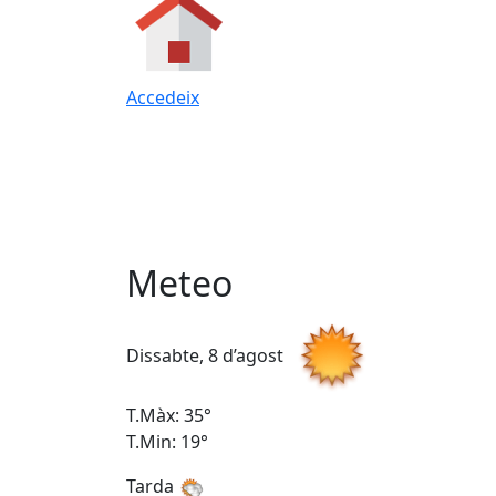
Accedeix
Meteo
Dissabte, 8 d’agost
T.Màx: 35°
T.Min: 19°
Tarda