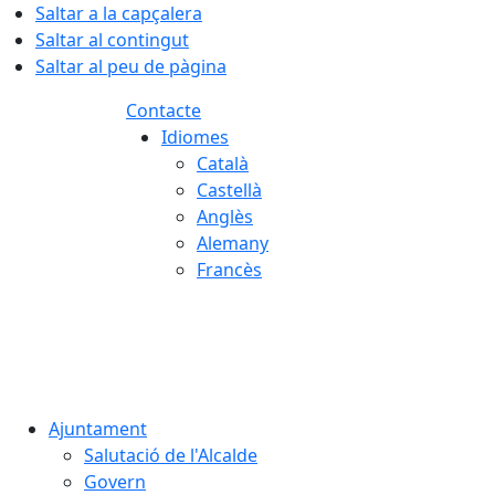
Saltar a la capçalera
Saltar al contingut
Saltar al peu de pàgina
Contacte
Idiomes
Català
Castellà
Anglès
Alemany
Francès
07.08.2026 | 22:18
Ajuntament
Salutació de l'Alcalde
Govern