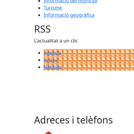
Informació del municipi
Turisme
Informació geogràfica
RSS
L'actualitat a un clic
Agenda
Avisos
Notícies
Adreces i telèfons