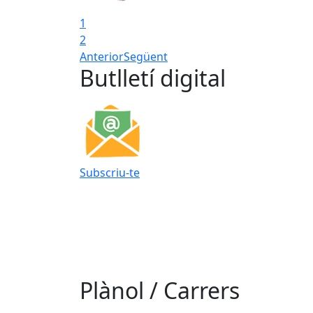
1
2
Anterior
Següent
Butlletí digital
Subscriu-te
Plànol / Carrers