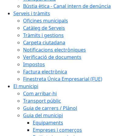
Bústia ètica - Canal intern de denúncia
Serveis i tràmits
Oficines municipals
Catàleg de Serveis
Tràmits i gestions
Carpeta ciutadana
Notificacions electròniques
Verificació de documents
Impostos
Factura electrònica
Finestreta Única Empresarial (FUE)
El municipi
Com arribar-hi
Transport públic
Guia de carrers / Plànol
Guia del municipi
Equipaments
Empreses i comerços