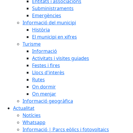
Entitats i associacions
Subministraments
Emergències
Informació del municipi
Història
El municipi en xifres
Turisme
Informació
Activitats i visites guiades
Festes i fires
Llocs d'interès
Rutes
On dormir
On menjar
Informació geogràfica
Actualitat
Notícies
Whatsapp
Informació | Parcs eòlics i fotovoltaics