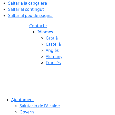
Saltar a la capçalera
Saltar al contingut
Saltar al peu de pàgina
Contacte
Idiomes
Català
Castellà
Anglès
Alemany
Francès
06.08.2026 | 23:59
Ajuntament
Salutació de l'Alcalde
Govern