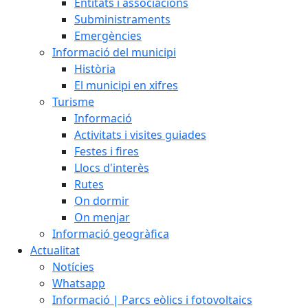
Entitats i associacions
Subministraments
Emergències
Informació del municipi
Història
El municipi en xifres
Turisme
Informació
Activitats i visites guiades
Festes i fires
Llocs d'interès
Rutes
On dormir
On menjar
Informació geogràfica
Actualitat
Notícies
Whatsapp
Informació | Parcs eòlics i fotovoltaics