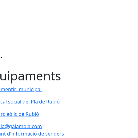
uipaments
mentiri municipal
cal social del Pla de Rubió
cal social del Pla de Rubió
rc eòlic de Rubió
rc eòlic de Rubió
aia@gaiamoia.com
nt d'informació de senders
nt d'informació de senders