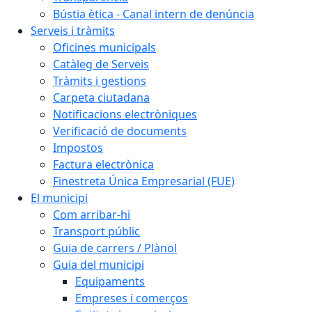
Bústia ètica - Canal intern de denúncia
Serveis i tràmits
Oficines municipals
Catàleg de Serveis
Tràmits i gestions
Carpeta ciutadana
Notificacions electròniques
Verificació de documents
Impostos
Factura electrònica
Finestreta Única Empresarial (FUE)
El municipi
Com arribar-hi
Transport públic
Guia de carrers / Plànol
Guia del municipi
Equipaments
Empreses i comerços