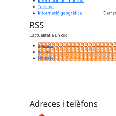
Informació del municipi
Fa
Turisme
Informació geogràfica
Darrer
RSS
L'actualitat a un clic
Agenda
Avisos
Notícies
Adreces i telèfons