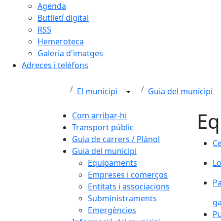
Agenda
Butlletí digital
RSS
Hemeroteca
Galeria d'imatges
Adreces i telèfons
El municipi
Guia del municipi
Eq
Com arribar-hi
Transport públic
Guia de carrers / Plànol
Ce
Guia del municipi
Lo
Equipaments
Lo
Empreses i comerços
Pa
Pa
Entitats i associacions
Subministraments
g
Emergències
Pu
Pu