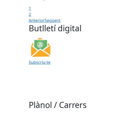
1
2
Anterior
Següent
Butlletí digital
Subscriu-te
Plànol / Carrers