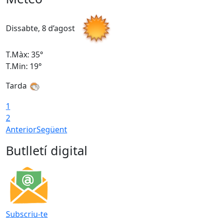
Dissabte, 8 d’agost
D
T.Màx: 35°
T
T.Min: 19°
T
Tarda
1
2
Anterior
Següent
Butlletí digital
Subscriu-te