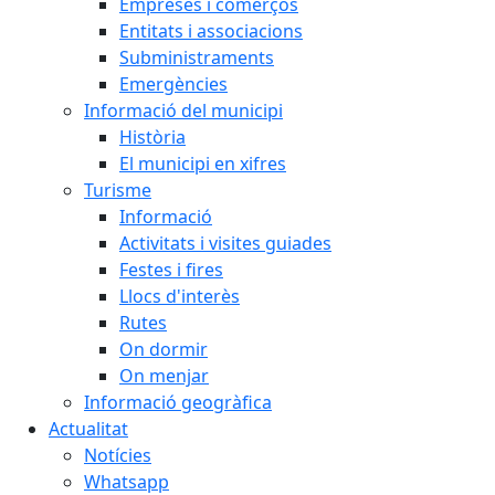
Empreses i comerços
Entitats i associacions
Subministraments
Emergències
Informació del municipi
Història
El municipi en xifres
Turisme
Informació
Activitats i visites guiades
Festes i fires
Llocs d'interès
Rutes
On dormir
On menjar
Informació geogràfica
Actualitat
Notícies
Whatsapp