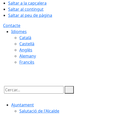
Saltar a la capçalera
Saltar al contingut
Saltar al peu de pàgina
Contacte
Idiomes
Català
Castellà
Anglès
Alemany
Francès
08.08.2026 | 09:48
Cercar:
Ajuntament
Salutació de l'Alcalde