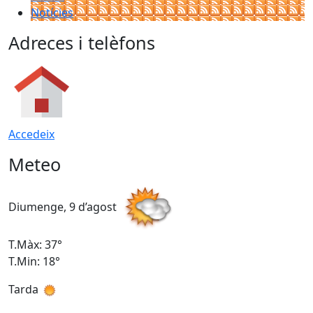
Notícies
Adreces i telèfons
Accedeix
Meteo
Diumenge, 9 d’agost
D
T.Màx: 37°
T
T.Min: 18°
T
Tarda
T