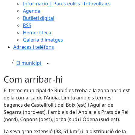
Informació | Parcs eòlics i fotovoltaics
Agenda
Butlletí digital
RSS
Hemeroteca
Galeria d'imatges
Adreces i telèfons
El municipi
Com arribar-hi
El terme municipal de Rubió es troba a la zona nord-est
de la comarca de l'Anoia. Limita amb els termes
bagencs de Castellfollit del Boix (est) i Aguilar de
Segarra (nord-est), i amb els de l'Anoia: els Prats de Rei
(nord), Copons (oest), Jorba (sud) i Òdena (sud-est).
2
La seva gran extensió (38, 51 km
) i la distribució de la