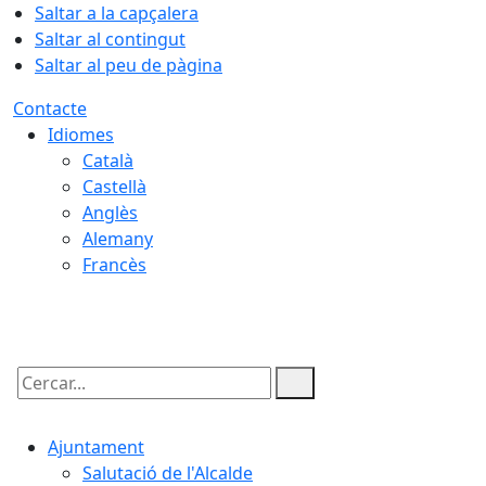
Saltar a la capçalera
Saltar al contingut
Saltar al peu de pàgina
Contacte
Idiomes
Català
Castellà
Anglès
Alemany
Francès
08.08.2026 | 16:32
Cercar:
Ajuntament
Salutació de l'Alcalde