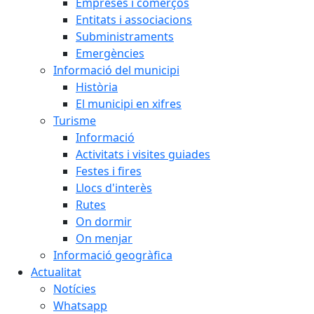
Empreses i comerços
Entitats i associacions
Subministraments
Emergències
Informació del municipi
Història
El municipi en xifres
Turisme
Informació
Activitats i visites guiades
Festes i fires
Llocs d'interès
Rutes
On dormir
On menjar
Informació geogràfica
Actualitat
Notícies
Whatsapp