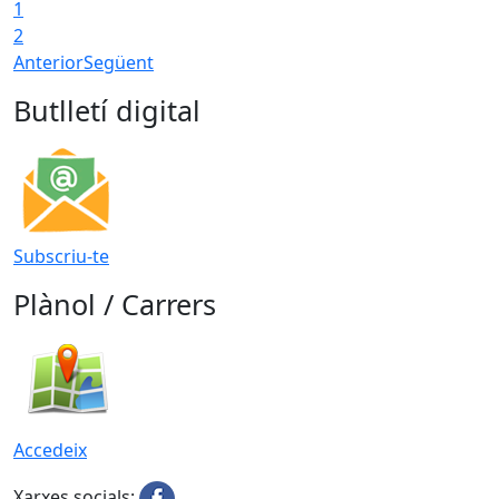
1
2
Anterior
Següent
Butlletí digital
Subscriu-te
Plànol / Carrers
Accedeix
Xarxes socials: