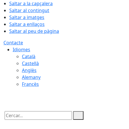
Saltar a la capçalera
Saltar al contingut
Saltar a imatges
Saltar a enllaços
Saltar al peu de pàgina
Contacte
Idiomes
Català
Castellà
Anglès
Alemany
Francès
10.08.2026 | 20:15
Cercar: