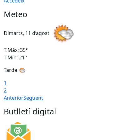
Accedeix
Meteo
Dimarts, 11 d’agost
D
T.Màx: 35°
T
T.Min: 21°
T
Tarda
T
1
2
Anterior
Següent
Butlletí digital