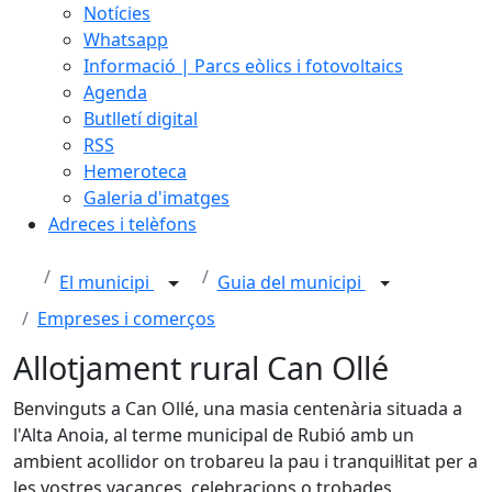
Notícies
Whatsapp
Informació | Parcs eòlics i fotovoltaics
Agenda
Butlletí digital
RSS
Hemeroteca
Galeria d'imatges
Adreces i telèfons
El municipi
Guia del municipi
Empreses i comerços
Allotjament rural Can Ollé
Benvinguts a Can Ollé, una masia centenària situada a
l'Alta Anoia, al terme municipal de Rubió amb un
ambient acollidor on trobareu la pau i tranquil·litat per a
les vostres vacances, celebracions o trobades