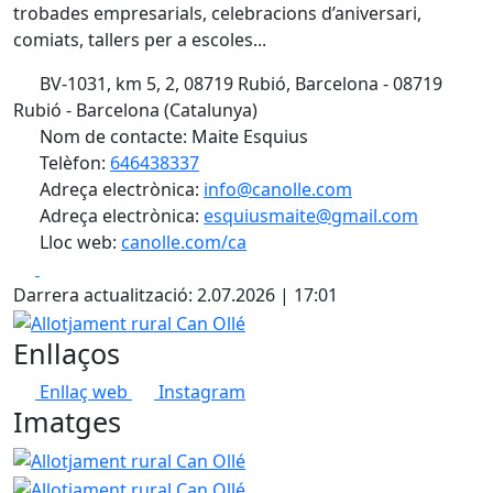
trobades empresarials, celebracions d’aniversari,
comiats, tallers per a escoles...
BV-1031, km 5, 2, 08719 Rubió, Barcelona - 08719
Rubió - Barcelona (Catalunya)
Nom de contacte: Maite Esquius
Telèfon:
646438337
Adreça electrònica:
info@canolle.com
Adreça electrònica:
esquiusmaite@gmail.com
Lloc web:
canolle.com/ca
Facebook
X
Darrera actualització: 2.07.2026 | 17:01
Allotjament rural Can Ollé
Enllaços
Enllaç web
Instagram
Imatges
Allotjament rural Can Ollé
Allotjament rural Can Ollé
Allotjament rural Can Ollé