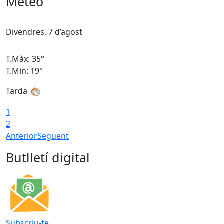
Meteo
Divendres, 7 d’agost
D
T.Màx: 35°
T
T.Min: 19°
T
Tarda
T
1
2
Anterior
Següent
Butlletí digital
Subscriu-te