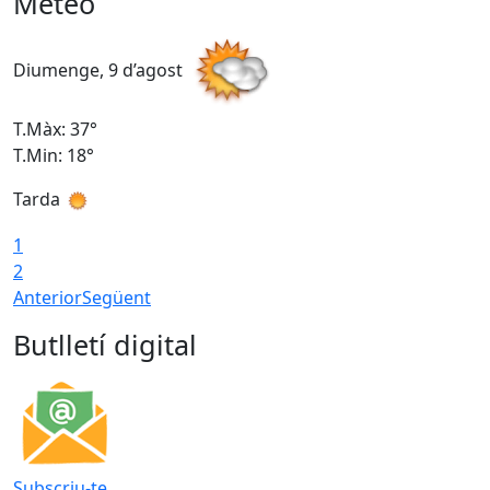
Meteo
Diumenge, 9 d’agost
D
T.Màx: 37°
T
T.Min: 18°
T
Tarda
T
1
2
Anterior
Següent
Butlletí digital
Subscriu-te