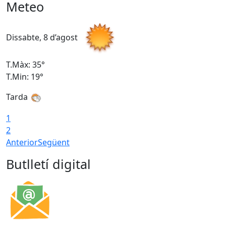
Meteo
Dissabte, 8 d’agost
D
T.Màx: 35°
T
T.Min: 19°
T
Tarda
1
2
Anterior
Següent
Butlletí digital