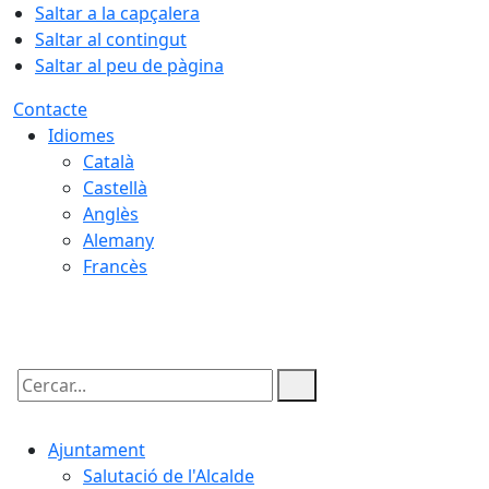
Saltar a la capçalera
Saltar al contingut
Saltar al peu de pàgina
Contacte
Idiomes
Català
Castellà
Anglès
Alemany
Francès
07.08.2026 | 14:03
Cercar:
Ajuntament
Salutació de l'Alcalde