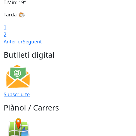
T.Min: 19°
T
Tarda
1
2
Anterior
Següent
Butlletí digital
Subscriu-te
Plànol / Carrers