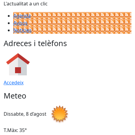
L'actualitat a un clic
Agenda
Avisos
Notícies
Adreces i telèfons
Accedeix
Meteo
Dissabte, 8 d’agost
D
T.Màx: 35°
T