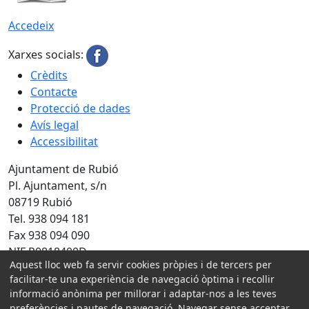
Accedeix
Xarxes socials:
Crèdits
Contacte
Protecció de dades
Avís legal
Accessibilitat
Ajuntament de Rubió
Pl. Ajuntament, s/n
08719 Rubió
Tel. 938 094 181
Fax 938 094 090
NIF P0818400D
Aquest lloc web fa servir cookies pròpies i de tercers per
Amb la col·laboració de:
facilitar-te una experiència de navegació òptima i recollir
informació anònima per millorar i adaptar-nos a les teves
preferències i pautes de navegació. Navegar sense acceptar