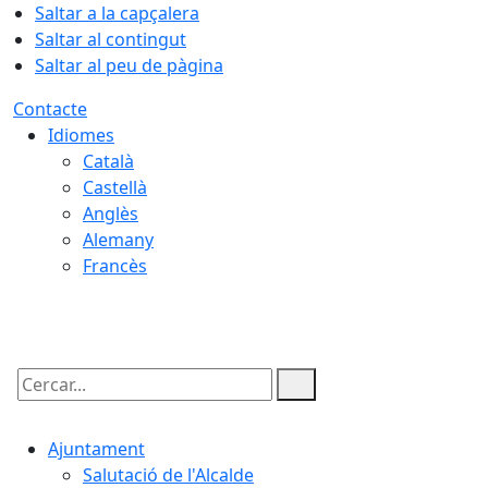
Saltar a la capçalera
Saltar al contingut
Saltar al peu de pàgina
Contacte
Idiomes
Català
Castellà
Anglès
Alemany
Francès
08.08.2026 | 08:17
Cercar:
Ajuntament
Salutació de l'Alcalde