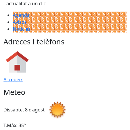
L'actualitat a un clic
Agenda
Avisos
Notícies
Adreces i telèfons
Accedeix
Meteo
Dissabte, 8 d’agost
D
T.Màx: 35°
T