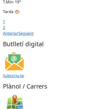
T.Min: 19°
T
Tarda
1
2
Anterior
Següent
Butlletí digital
Subscriu-te
Plànol / Carrers