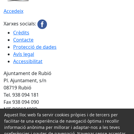
Accedeix
Xarxes socials:
Crèdits
Contacte
Protecció de dades
Avís legal
Accessibilitat
Ajuntament de Rubió
Pl. Ajuntament, s/n
08719 Rubió
Tel. 938 094 181
Fax 938 094 090
NIF P0818400D
Aquest lloc web fa servir cookies pròpies i de tercers per
Amb la col·laboració de:
facilitar-te una experiència de navegació òptima i recollir
informació anònima per millorar i adaptar-nos a les teves
preferències i pautes de navegació. Navegar sense acceptar