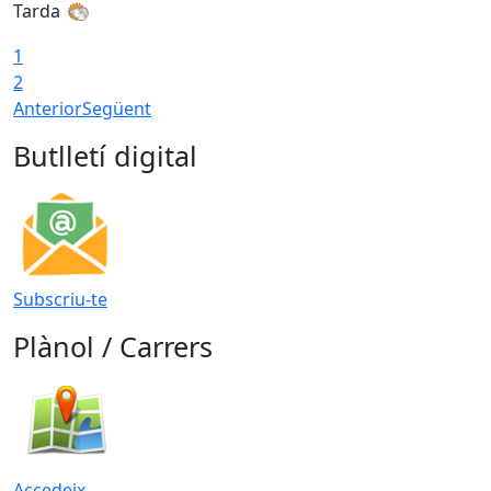
Tarda
T
1
2
Anterior
Següent
Butlletí digital
Subscriu-te
Plànol / Carrers
Accedeix