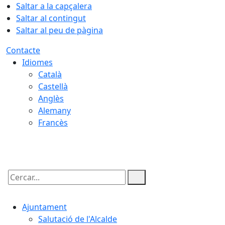
Saltar a la capçalera
Saltar al contingut
Saltar al peu de pàgina
Contacte
Idiomes
Català
Castellà
Anglès
Alemany
Francès
07.08.2026 | 09:39
Cercar:
Ajuntament
Salutació de l'Alcalde