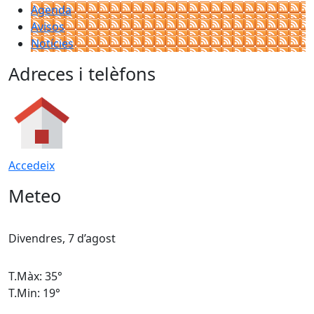
Agenda
Avisos
Notícies
Adreces i telèfons
Accedeix
Meteo
Divendres, 7 d’agost
D
T.Màx: 35°
T
T.Min: 19°
T