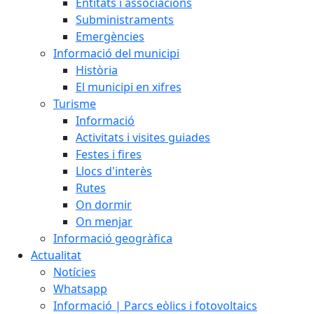
Entitats i associacions
Subministraments
Emergències
Informació del municipi
Història
El municipi en xifres
Turisme
Informació
Activitats i visites guiades
Festes i fires
Llocs d'interès
Rutes
On dormir
On menjar
Informació geogràfica
Actualitat
Notícies
Whatsapp
Informació | Parcs eòlics i fotovoltaics