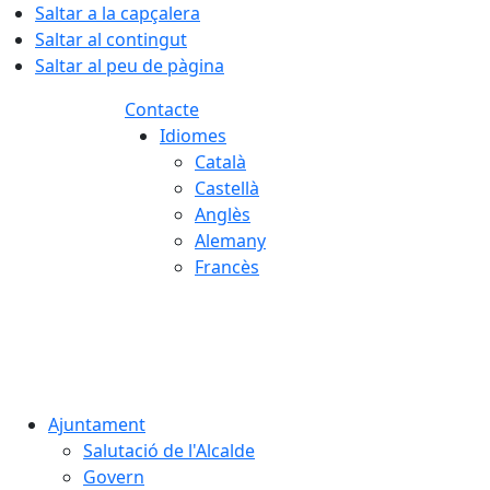
Saltar a la capçalera
Saltar al contingut
Saltar al peu de pàgina
Contacte
Idiomes
Català
Castellà
Anglès
Alemany
Francès
09.08.2026 | 06:32
Ajuntament
Salutació de l'Alcalde
Govern