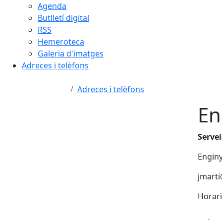
Agenda
Butlletí digital
RSS
Hemeroteca
Galeria d'imatges
Adreces i telèfons
Adreces i telèfons
En
Servei
Enginy
jmarti
Horari
Fa