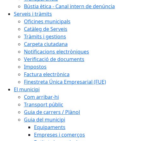
Bústia ètica - Canal intern de denúncia
Serveis i tràmits
Oficines municipals
Catàleg de Serveis
Tràmits i gestions
Carpeta ciutadana
Notificacions electròniques
Verificació de documents
Impostos
Factura electrònica
Finestreta Única Empresarial (FUE)
El municipi
Com arribar-hi
Transport públic
Guia de carrers / Plànol
Guia del municipi
Equipaments
Empreses i comerços