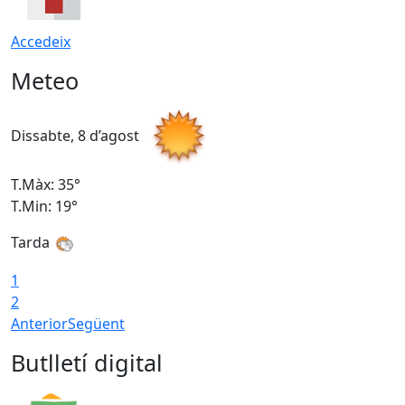
Accedeix
Meteo
Dissabte, 8 d’agost
D
T.Màx: 35°
T
T.Min: 19°
T
Tarda
1
2
Anterior
Següent
Butlletí digital