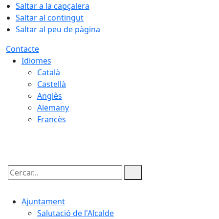
Saltar a la capçalera
Saltar al contingut
Saltar al peu de pàgina
Contacte
Idiomes
Català
Castellà
Anglès
Alemany
Francès
07.08.2026 | 11:14
Cercar:
Ajuntament
Salutació de l'Alcalde