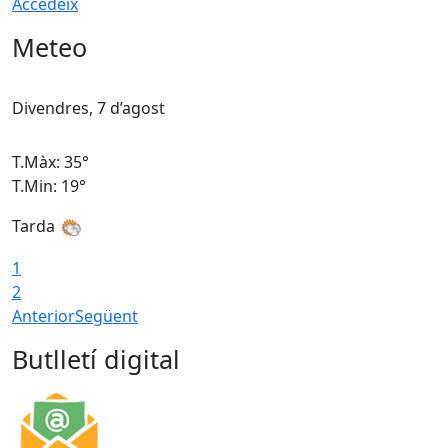
Accedeix
Meteo
Divendres, 7 d’agost
D
T.Màx: 35°
T
T.Min: 19°
T
Tarda
T
1
2
Anterior
Següent
Butlletí digital