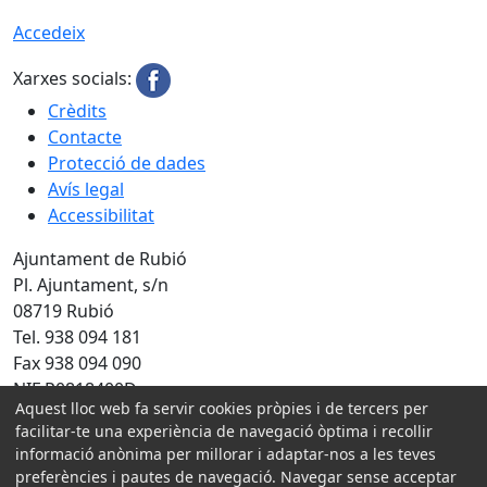
Accedeix
Xarxes socials:
Crèdits
Contacte
Protecció de dades
Avís legal
Accessibilitat
Ajuntament de Rubió
Pl. Ajuntament, s/n
08719 Rubió
Tel. 938 094 181
Fax 938 094 090
NIF P0818400D
Aquest lloc web fa servir cookies pròpies i de tercers per
Amb la col·laboració de:
facilitar-te una experiència de navegació òptima i recollir
informació anònima per millorar i adaptar-nos a les teves
preferències i pautes de navegació. Navegar sense acceptar