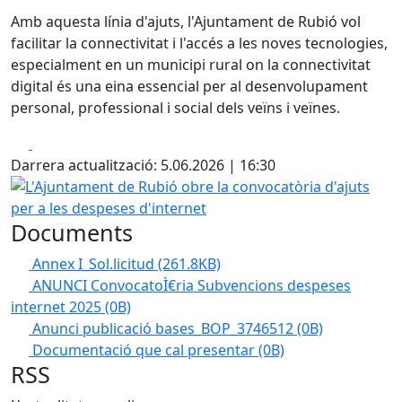
Amb aquesta línia d'ajuts, l'Ajuntament de Rubió vol
facilitar la connectivitat i l'accés a les noves tecnologies,
especialment en un municipi rural on la connectivitat
digital és una eina essencial per al desenvolupament
personal, professional i social dels veïns i veïnes.
Facebook
X
Darrera actualització: 5.06.2026 | 16:30
L'Ajuntament de Rubió obre la convocatòria d'ajuts per a 
Documents
Annex I_Sol.licitud
(261.8KB)
ANUNCI ConvocatoÌ€ria Subvencions despeses
internet 2025
(0B)
Anunci publicació bases_BOP_3746512
(0B)
Documentació que cal presentar
(0B)
RSS