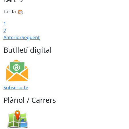
T.Min: 19°
T
Tarda
T
1
2
Anterior
Següent
Butlletí digital
Subscriu-te
Plànol / Carrers