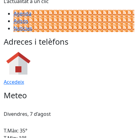
L'actualitat a un clic
Agenda
Avisos
Notícies
Adreces i telèfons
Accedeix
Meteo
Divendres, 7 d’agost
D
T.Màx: 35°
T