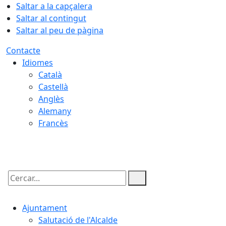
Saltar a la capçalera
Saltar al contingut
Saltar al peu de pàgina
Contacte
Idiomes
Català
Castellà
Anglès
Alemany
Francès
07.08.2026 | 17:31
Cercar:
Ajuntament
Salutació de l'Alcalde