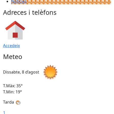
Notícies
Adreces i telèfons
Accedeix
Meteo
Dissabte, 8 d’agost
D
T.Màx: 35°
T
T.Min: 19°
T
Tarda
1