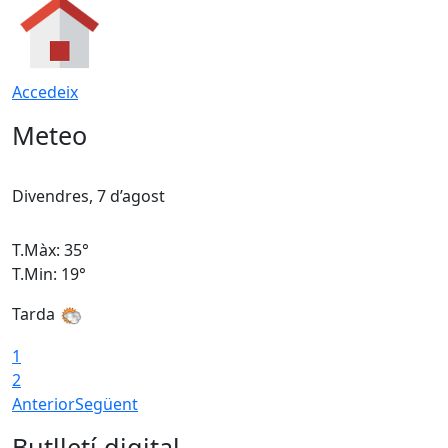
Accedeix
Meteo
Divendres, 7 d’agost
D
T.Màx: 35°
T
T.Min: 19°
T
Tarda
T
1
2
Anterior
Següent
Butlletí digital