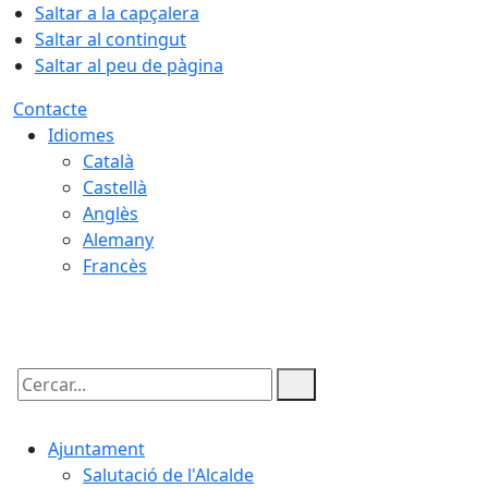
Saltar a la capçalera
Saltar al contingut
Saltar al peu de pàgina
Contacte
Idiomes
Català
Castellà
Anglès
Alemany
Francès
06.08.2026 | 22:09
Cercar:
Ajuntament
Salutació de l'Alcalde